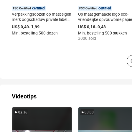
certified
certified
Verpakkingsdozen op maat eigen
Op maat gemaakte logo eco-
merk oogschaduw private label
vriendelijke opvouwbare papi
blush kartonnen palette spiegel
vouwkartonnen
US$ 0,49- 1,99
US$ 0,16- 0,48
embossing magnetische matte
cosmeticaverpakking, gemaakt
Min. bestelling 500 dozen
Min. bestelling 500 stukken
laminatie
China voor beautyproducten
3000 sold
Videotips
02:36
03:00