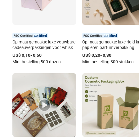
certified
certified
Op maat gemaakte luxe vouwbare
Op maat gemaakte luxe rigid kr
cadeauverpakkingen voor whisky,
papieren parfumverpakking
bier, wodka, frisdrankflessen, met
cadeaudoos met inlay en gou
US$ 0,10- 0,50
US$ 0,20- 0,30
aangepast logo, matte laminatie,
folie logo
Min. bestelling 500 dozen
Min. bestelling 500 stukken
gerecycled.