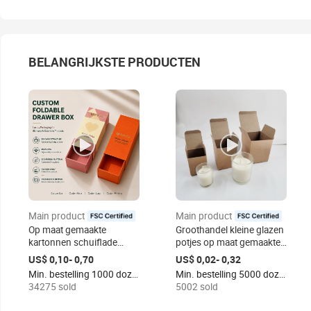
BELANGRIJKSTE PRODUCTEN
Main product
Main product
certified
certified
Op maat gemaakte
Groothandel kleine glazen
kartonnen schuiflade
potjes op maat gemaakte
cadeaudoos met
geurkaarsen
US$ 0,10- 0,70
US$ 0,02- 0,32
opvouwbare binnenbak
doosverpakkingen
Min. bestelling 1000 dozen
Min. bestelling 5000 dozen
cosmetische papieren
kaarsenverpakkingsdoos
34275 sold
5002 sold
verpakkingsdoos
natuurlijke kraftpapier
geurkaarsen