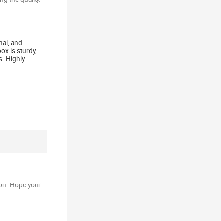
nal, and
ox is sturdy,
s. Highly
tion. Hope your