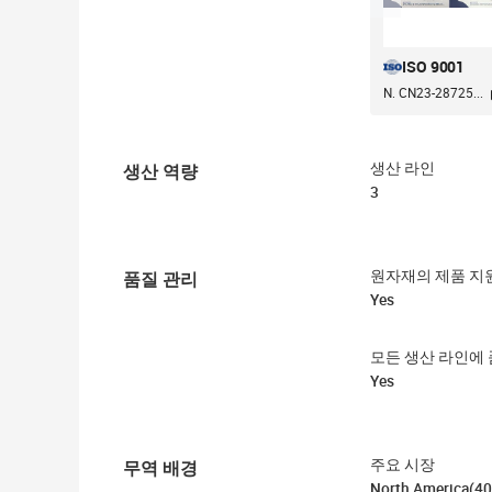
ISO 9001
N. CN23-28725...
생산 역량
생산 라인
3
품질 관리
원자재의 제품 지
Yes
모든 생산 라인에 
Yes
무역 배경
주요 시장
North America(40