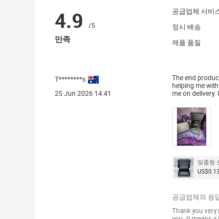
4.9
공급업체 서비
/5
정시 배송
만족
제품 품질
The end product
T********s
helping me with
25 Jun 2026 14:41
me on delivery. 
맞춤형 
US$0.13
공급업체의 응답
Thank you very 
you. It means a 