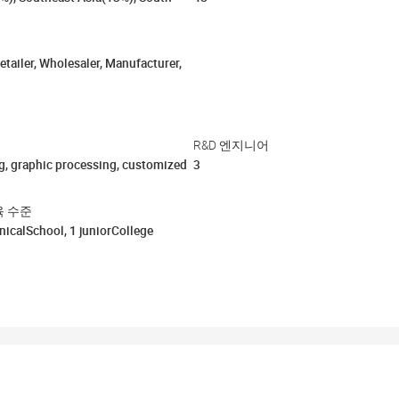
etailer, Wholesaler, Manufacturer,
R&D 엔지니어
g, graphic processing, customized
3
육 수준
nicalSchool, 1 juniorCollege