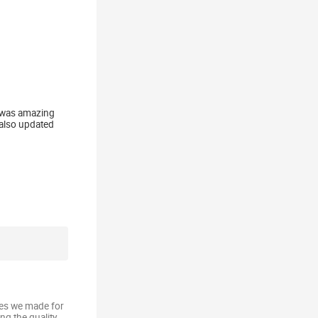
y was amazing
 also updated
xes we made for
ng the quality.