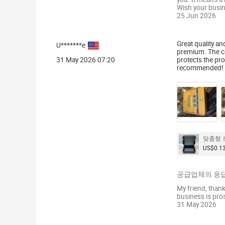
Wish your busin
25 Jun 2026
Great quality a
U*******e
premium. The col
31 May 2026 07:20
protects the pr
recommended!
맞춤형 
US$0.13
공급업체의 응답
My friend, thank
business is pro
31 May 2026