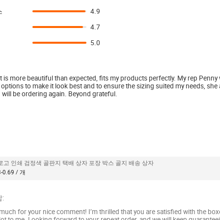
스
4.9
4.7
5.0
 is more beautiful than expected, fits my products perfectly. My rep Penn
 options to make it look best and to ensure the sizing suited my needs, she
I will be ordering again. Beyond grateful.
로고 인쇄 검정색 골판지 택배 상자 포장 박스 골지 배송 상자
-0.69 / 개
:
much for your nice comment! I’m thrilled that you are satisfied with the bo
lot to me. Looking forward to your repeat order, and we will keep guaranteei