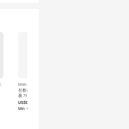
Main product
Main product
certified
certified
장
친환경 재활용 소재 화장
맞춤형 고급 개인 라벨 재
렉
품 가발 헤어 익스텐션 포
활용 와인병 박스 샴페인
사
장 접이식 상자 엠보싱 맞
배송 접이식 선물 상자 와
US$0.10-0.30
US$0.22-0.93
발
춤 로고 골판지 선물 상자
인 크라프트지 가방 와인
Min. Order: 1000 박스
Min. Order: 1000 박스
박스 포장
1 recent viewed