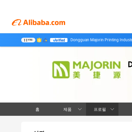
Dongguan Majorin Printing Industry
11
YRS
홈
제품
프로필