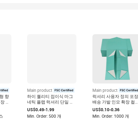
Main product
Main product
d
certified
certified
형 향
하이 퀄리티 접이식 마그
럭셔리 사용자 정의 포
포장 상
네틱 플랩 럭셔리 단일 와
배송 가발 인모 확장 컬
 향초
인 병 선물 포장 상자 양각
션 포장 상자 가발 상자 
US$0.49-1.99
US$0.10-0.36
매트 라미네이션 위스키
용자 정의 로고 포장 가
박스
Min. Order: 500 개
Min. Order: 1000 개
소다
상자