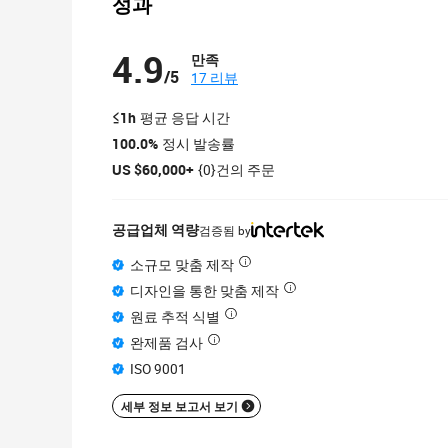
성과
4.9
만족
/5
17 리뷰
≤1h
평균 응답 시간
100.0%
정시 발송률
US $60,000+
{0}건의 주문
공급업체 역량
검증됨 by
소규모 맞춤 제작
디자인을 통한 맞춤 제작
원료 추적 식별
완제품 검사
ISO 9001
세부 정보 보고서 보기