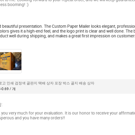
ess booming! :)
nd beautiful presentation. The Custom Paper Mailer looks elegant, professio
ors gives it a high-end feel, and the logo print is clear and well done. The b
oduct well during shipping, and makes a great first impression on customer
로고 인쇄 검정색 골판지 택배 상자 포장 박스 골지 배송 상자
-0.69 / 개
:
 you very much for your evaluation. It is our honor to receive your affirma
sperous and you have many orders!!