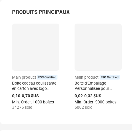
PRODUITS PRINCIPAUX
Main product
Main product
certified
certified
Boîte cadeau coulissante
Boîte d'Emballage
en carton avec logo
Personnalisée pour
personnalisé, plateau
Petites Bougies en Gros,
0,10-0,70 $US
0,02-0,32 $US
intérieur pliable, emballage
Boîte d'Emballage en
Min. Order: 1000 boîtes
Min. Order: 5000 boîtes
en papier pour
Papier Kraft Naturel pour
34275 sold
5002 sold
cosmétiques
Bougies Parfumées