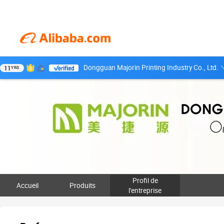
Dongguan Majorin Printing Industry Co., Ltd.
11
YRS
Profil de
Accueil
Produits
l'entreprise