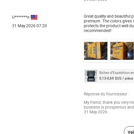
Great quality and beautiful
U*******e
premium. The colors gives it 
31 May 2026 07:20
protects the product well d
recommended!
Boîtes d'Expédition e
0,13-0,69 $US / pièce
Réponse du fournisseur :
My friend, thank you very mu
business is prosperous and
31 May 2026
Voi