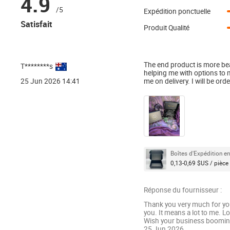
4.9
/5
Expédition ponctuelle
Satisfait
Produit Qualité
The end product is more bea
T********s
helping me with options to 
25 Jun 2026 14:41
me on delivery. I will be ord
Boîtes d'Expédition e
0,13-0,69 $US / pièce
Réponse du fournisseur :
Thank you very much for you
you. It means a lot to me. L
Wish your business booming
25 Jun 2026