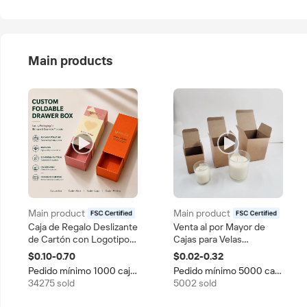
Main products
Main product
Main product
certified
certified
Caja de Regalo Deslizante
Venta al por Mayor de
de Cartón con Logotipo
Cajas para Velas
Personalizado, con
Aromáticas
$0.10-0.70
$0.02-0.32
Bandeja Interior Plegable,
Personalizadas en
Pedido mínimo 1000 cajas
Pedido mínimo 5000 cajas
Caja de Embalaje de
Frascos Pequeños,
34275 sold
5002 sold
Papel para Cosméticos
Embalaje de Papel Kraft
Natural para Velas