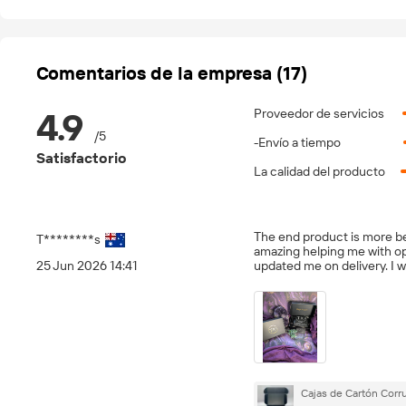
Comentarios de la empresa (17)
4.9
Proveedor de servicios
/
5
-Envío a tiempo
Satisfactorio
La calidad del producto
The end product is more be
T********s
amazing helping me with opt
25 Jun 2026 14:41
updated me on delivery. I w
Cajas de Cartón Corr