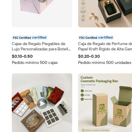
certified
certified
Cajas de Regalo Plegables de
Caja de Regalo de Perfume d
Lujo Personalizadas para Botellas
Papel Kraft Rígido de Alta Ga
de Vino, Whisky, Cerveza, Vodka
Personalizada con Inserto y
$0.10-0.50
$0.20-0.30
y Refrescos, con Asa, Logotipo
Logotipo en Lámina Dorada
Pedido mínimo 500 cajas
Pedido mínimo 500 unidades
Personalizado, Laminación Mate,
Recicladas