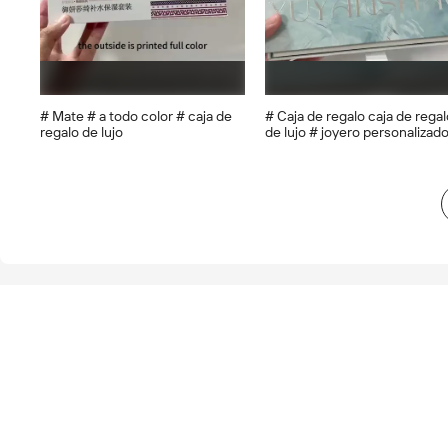
# Mate # a todo color # caja de
# Caja de regalo caja de regal
regalo de lujo
de lujo # joyero personalizad
cajón joyero