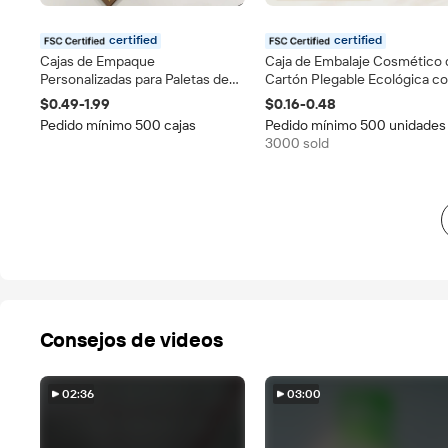
certified
certified
Cajas de Empaque
Caja de Embalaje Cosmético 
Personalizadas para Paletas de
Cartón Plegable Ecológica c
Sombras de Ojos y Rubor de
Logotipo Personalizado, Hec
$0.49-1.99
$0.16-0.48
Marca Propia, con Espejo,
en China para Productos de
Pedido mínimo 500 cajas
Pedido mínimo 500 unidades
Grabado en Relieve, Magnéticas
Belleza
3000 sold
y Laminación Mate
Consejos de videos
02:36
03:00